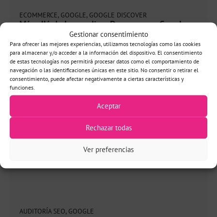
ECOMMERCE
,
GOOGLE
,
GOOGLE DISCOVER
Más allá de los medios: Despegar en Google
Discover en ecommerce también es posible
Gestionar consentimiento
05/04/2025
Para ofrecer las mejores experiencias, utilizamos tecnologías como las cookies
¿Sabías que Google Discover no es solo para medios? Es un
para almacenar y/o acceder a la información del dispositivo. El consentimiento
canal de tráfico que también puede ser muy útil para captar
de estas tecnologías nos permitirá procesar datos como el comportamiento de
nuevos usuarios y un nuevo tipo de audiencia que todavía
navegación o las identificaciones únicas en este sitio. No consentir o retirar el
no conoce nuestra marca, nuestros productos o nuestros
consentimiento, puede afectar negativamente a ciertas características y
funciones.
Aceptar
Rechazar todas
Ver preferencias
AUDITORÍA SEO
,
GOOGLE