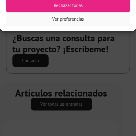
Rechazar todas
Comparte este artículo
X
LinkedIn
Facebook
Bluesky
Copy
Ver preferencias
Link
¿Buscas una consulta para
tu proyecto? ¡Escríbeme!
Contacta
Artículos relacionados
Ver todas las entradas