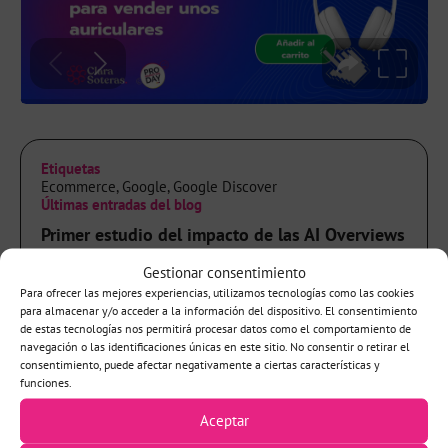
Etiquetas
Ecommerce
,
Google
,
Google Discover
Últimas entradas del blog
Primer estudio del impacto de las AI Overviews
en los medios españoles
Gestionar consentimiento
Primeros datos para el ecosistema informativo español La
industria de...
Para ofrecer las mejores experiencias, utilizamos tecnologías como las cookies
para almacenar y/o acceder a la información del dispositivo. El consentimiento
de estas tecnologías nos permitirá procesar datos como el comportamiento de
¡Lanzo mi primer evento!: «¿Ni SEO ni
navegación o las identificaciones únicas en este sitio. No consentir o retirar el
Discover? El futuro de los medios más allá de
consentimiento, puede afectar negativamente a ciertas características y
funciones.
Google»
Cambios de algoritmo, volatilidad del tráfico, nuevos
Aceptar
informes que apuntan...