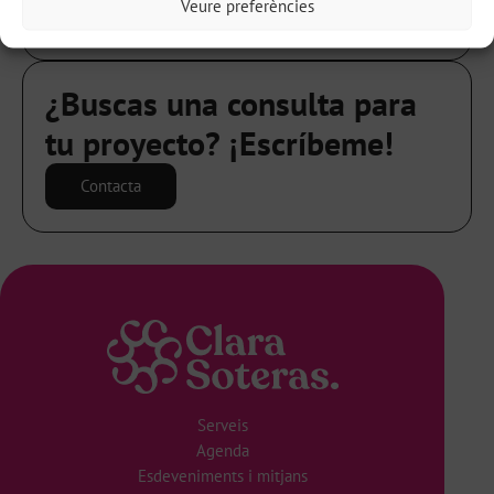
Veure preferències
The Audience Club.
¿Buscas una consulta para
tu proyecto? ¡Escríbeme!
Contacta
Serveis
Agenda
Esdeveniments i mitjans