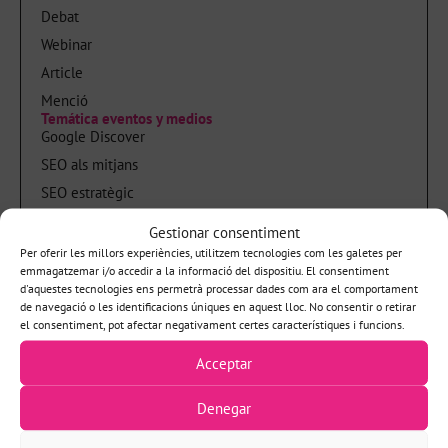
Debat
Webinar
Article
Menció
Temática eventos y medios
Google Discover
SEO als mitjans
SEO estratègic
SEO de continguts
Gestionar consentiment
Audiències i mitjans
Per oferir les millors experiències, utilitzem tecnologies com les galetes per
emmagatzemar i/o accedir a la informació del dispositiu. El consentiment
Novetats de Google i canvis d’algoritme
d'aquestes tecnologies ens permetrà processar dades com ara el comportament
IA
de navegació o les identificacions úniques en aquest lloc. No consentir o retirar
el consentiment, pot afectar negativament certes característiques i funcions.
Formació
Sobre mi
Acceptar
Política de privadesa
Denegar
Avís legal
Llibres