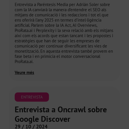
Entrevista a Paréntesis Media per Adrián Soler sobre
com la IA canviarà la manera d’entendre el SEO als
mitjans de comunicació i les redaccions i tot el que
ens oferirà l’any 2025 en termes d’intel·ligència
artificial. Parlem sobre la IA Act, AI Overviews,
ProRata.ai i Perplexity i la seva relació amb els mitjans
així com els acords que estan tancant i les propostes i
estratègies que han de seguir les empreses de
comunicació per continuar diversificant les vies de
monetització. En aquesta entrevista també provem en
fase beta i en primícia el motor conversacional
ProRata.ai.
Veure més
ENTREVISTA
Entrevista a Oncrawl sobre
Google Discover
29 / 10 / 2024