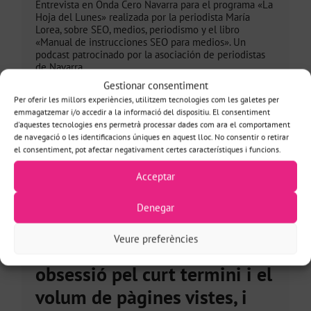
Entrevista en Onda Cero Navarra para el programa «La
Hoja del Lunes» realizada por la periodista María
Lorea, sobre SEO, medios, periodismo y el libro
«Manual de instrucciones SEO para medios». Un
podcast patrocinado por la asociación de periodistas
de Navarra.
Gestionar consentiment
Veure més
Per oferir les millors experiències, utilitzem tecnologies com les galetes per
emmagatzemar i/o accedir a la informació del dispositiu. El consentiment
d'aquestes tecnologies ens permetrà processar dades com ara el comportament
de navegació o les identificacions úniques en aquest lloc. No consentir o retirar
el consentiment, pot afectar negativament certes característiques i funcions.
ENTREVISTA
Acceptar
Entrevista a la Revista
d'Innovació en Periodisme:
Denegar
Clara Soteras (SEO): «Els
Veure preferències
mitjans necessiten menys
obsessió pel curt termini i el
volum de pàgines vistes, i