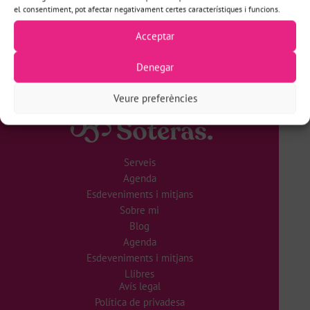
el consentiment, pot afectar negativament certes característiques i funcions.
No hi ha resultats
Carregar més esdeveniments
Acceptar
Denegar
Veure preferències
Serveis
Agenda
Esdeveniments i mitjans
Sobre mi
Blog
Agenda
Esdeveniments i mitjans
Llibres
Avís legal
Política de privadesa