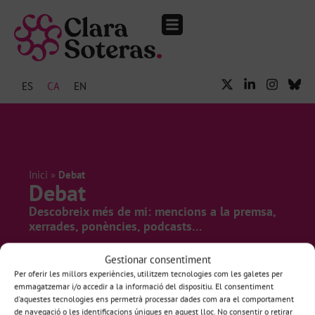
The Audience Club.
Esdeveniments i mitjans
ES
CA
EN
Inici
»
Debat
Debat
Descobreix més de mi: mencions a la premsa,
xerrades, ponències, podcasts…
Gestionar consentiment
Per oferir les millors experiències, utilitzem tecnologies com les galetes per
emmagatzemar i/o accedir a la informació del dispositiu. El consentiment
d'aquestes tecnologies ens permetrà processar dades com ara el comportament
de navegació o les identificacions úniques en aquest lloc. No consentir o retirar