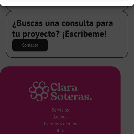
The Audience Club.
¿Buscas una consulta para
tu proyecto? ¡Escríbeme!
Contacta
Servicios
Agenda
Eventos y medios
Libros