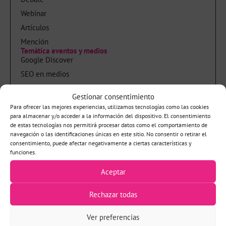
Webinar
Artículos
Mención
Temática eventos y medios
Google Discover
SEO en medios
SEO Estratégico
Gestionar consentimiento
SEO de contenidos
Para ofrecer las mejores experiencias, utilizamos tecnologías como las cookies
Audiencias y medios
para almacenar y/o acceder a la información del dispositivo. El consentimiento
de estas tecnologías nos permitirá procesar datos como el comportamiento de
Novedades de Google y cambios de algoritmo
navegación o las identificaciones únicas en este sitio. No consentir o retirar el
consentimiento, puede afectar negativamente a ciertas características y
IA
funciones.
Formación
Aceptar
Sobre mí
Política de privacidad
Rechazar todas
Aviso legal
Libros
Ver preferencias