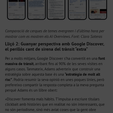
Comparació de cerques de temes evergreen i d’última hora per
mostrar com es mostren els AI Overviews. Font: Clara Soteras
Lliçó 2: Guanyar perspectiva amb Google Discover,
el perillós cant de sirena del trànsit “extra”
Per a molts mitjans, Google Discover s’ha convertit en una
font
massiva de trànsit
, arribant fins al 90% de les seves visites en
alguns casos. Tanmateix, Adams adverteix que construir una
estratègia sobre aquesta base és una
“estratègia de molt alt
risc”
. Podria resumir la seva opinió en unes poques línies, però
prefereixo compartir la resposta completa a la meva pregunta
perquè Adams és un llibre obert:
«Discover fomenta mals hàbits. T’impulsa a escriure titulars
clickbait amb històries que en realitat no són interessants, que
no són periodisme, sinó més aviat coses que la gent obre