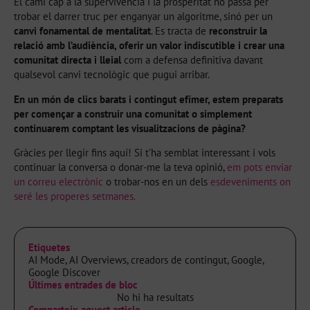
El camí cap a la supervivència i la prosperitat no passa per
trobar el darrer truc per enganyar un algoritme, sinó per un
canvi fonamental de mentalitat
. Es tracta de
reconstruir la
relació amb l’audiència, oferir un valor indiscutible i crear una
comunitat directa i lleial
com a defensa definitiva davant
qualsevol canvi tecnològic que pugui arribar.
En un món de clics barats i contingut efímer, estem preparats
per començar a construir una comunitat o simplement
continuarem comptant les visualitzacions de pàgina
?
Gràcies per llegir fins aquí! Si t’ha semblat interessant i vols
continuar la conversa o donar-me la teva opinió,
em pots enviar
un correu electrònic
o trobar-nos en un dels
esdeveniments on
seré les properes setmanes.
Etiquetes
AI Mode
,
AI Overviews
,
creadors de contingut
,
Google
,
Google Discover
Últimes entrades de bloc
No hi ha resultats
Comparteix aquest article