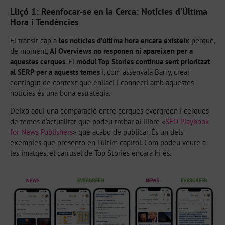
Lliçó 1: Reenfocar-se en la Cerca: Notícies d’Última
Hora i Tendències
El trànsit cap a
les notícies d’última hora encara existeix
perquè,
de moment,
AI Overviews no responen ni apareixen per a
aquestes cerques
. El
mòdul Top Stories continua sent prioritzat
al SERP per a aquests temes
i, com assenyala Barry, crear
contingut de context que enllaci i connecti amb aquestes
notícies és una bona estratègia.
Deixo aquí una comparació entre cerques evergreen i cerques
de temes d’actualitat que podeu trobar al llibre «
SEO Playbook
for News Publishers
» que acabo de publicar. És un dels
exemples que presento en l’últim capítol. Com podeu veure a
les imatges, el carrusel de Top Stories encara hi és.