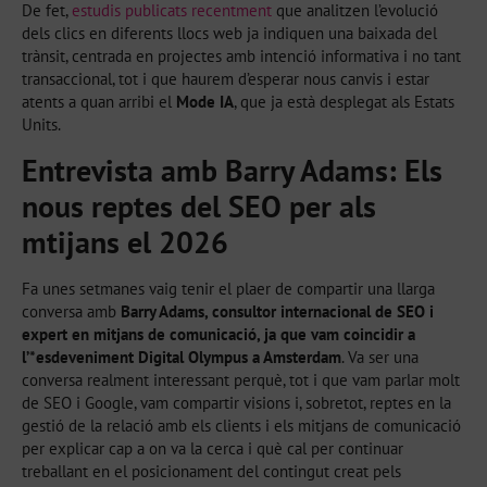
De fet,
estudis publicats recentment
que analitzen l’evolució
dels clics en diferents llocs web ja indiquen una baixada del
trànsit, centrada en projectes amb intenció informativa i no tant
transaccional, tot i que haurem d’esperar nous canvis i estar
atents a quan arribi el
Mode IA
, que ja està desplegat als Estats
Units.
Entrevista amb Barry Adams: Els
nous reptes del SEO per als
mtijans el 2026
Fa unes setmanes vaig tenir el plaer de compartir una llarga
conversa amb
Barry Adams, consultor internacional de SEO i
expert en mitjans de comunicació, ja que vam coincidir a
l’*esdeveniment Digital Olympus a Amsterdam
. Va ser una
conversa realment interessant perquè, tot i que vam parlar molt
de SEO i Google, vam compartir visions i, sobretot, reptes en la
gestió de la relació amb els clients i els mitjans de comunicació
per explicar cap a on va la cerca i què cal per continuar
treballant en el posicionament del contingut creat pels