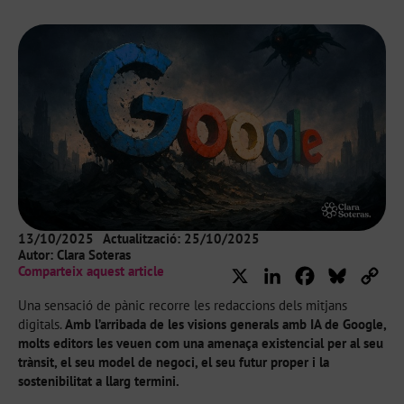
13/10/2025
Actualització: 25/10/2025
Autor:
Clara Soteras
Comparteix aquest article
X
LinkedIn
Facebook
Bluesky
Cop
Lin
Una sensació de pànic recorre les redaccions dels mitjans
digitals.
Amb l’arribada de les visions generals amb IA de Google,
molts editors les veuen com una amenaça existencial per al seu
trànsit, el seu model de negoci, el seu futur proper i la
sostenibilitat a llarg termini.