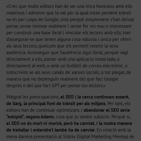
«Crec que molts editors han de ser una mica honestos amb ells
mateixos i admetre que la raó per la qual estan perdent trànsit
no és per culpa de Google, sinó perquè simplement s’han deixat
portar, sense innovar realment i sense fer res nou o interessant
per construir una base lleial i vincular els lectors amb ells. Han
d’assegurar-se que tenen alguna cosa valuosa i única per oferir
als seus lectors, quelcom que els permeti retenir la seva
audiència. Aconseguir que l’audiència sigui lleial, perquè vagi
directament a ells, potser amb una aplicació instal·lada, o
directament al web, o amb un butlletí de correu electrònic, o
subscrivint-se als seus canals de xarxes socials, o tot plegat, de
manera que no depenguin realment del que faci Google
després o del que faci GPT per portar-los lectors.»
Malgrat les preocupacions,
el SEO i la cerca continuen essent,
de llarg, la principal font de trànsit per als mitjans
. Per tant, els
editors han de continuar optimitzant, i
abandonar el SEO seria
“estúpid”, segons Adams
, cosa que jo també subscric. Perquè sí,
el SEO no és mort ni morirà, però ha canviat, i la nostra manera
de treballar i entendre’l també ha de canviar
. En relació amb la
meva darrera presentació al Sistrix Digital Marketing Meetup de