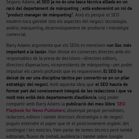
Segons Adams,
el SEO ja no és una tasca tècnica aïllada en un
racó del departament de màrqueting
; està esdevenint un rol de
“product manager de màrqueting”
.
Això és perquè el SEO
modern toca gairebé tots els aspectes del negoci: tecnologia,
anàlisi, màrqueting, desenvolupament de producte i estratègia
comercial.
Barry Adams argumenta que els SEOs es mereixen
«un lloc més
important a la taula»
. Han d’estar en converses directes amb els
responsables de la presa de decisions—directors editors,
directors d’operacions, vicepresidents de màrqueting—per poder
impulsar els canvis profunds que es requereixen.
El SEO ha
deixat de ser una disciplina tàctica per convertir-se en un pilar
estratègic del negoci
. Amb aquesta idea, que
el SEO hauria de
formar part del coneixement integral de les redaccions i que va
molt més enllà dels departaments d’audiència
, vaig poder
compartir amb Barry Adams la
publicació del meu llibre
‘
SEO
Playbook for News Publishers
‘, dissenyat perquè periodistes,
redactors, editors i també directors d’estratègia o de negoci
puguin entendre el paper que té el posicionament orgànic del
contingut i les notícies. Vam parlar de temes tècnics però també
editorials, fluxos de treball, audiència i també sobre Google