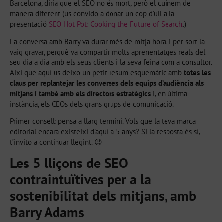
Barcelona, diria que el SEO no és mort, però el cuinem de
manera diferent (us convido a donar un cop d’ull a la
presentació
SEO Hot Pot: Cooking the Future of Search
.
)
La conversa amb Barry va durar més de mitja hora, i per sort la
vaig gravar, perquè va compartir molts aprenentatges reals del
seu dia a dia amb els seus clients i la seva feina com a consultor.
Així que aquí us deixo un petit resum esquemàtic amb
totes les
claus per replantejar les converses dels equips d’audiència als
mitjans i també amb els directors estratègics
i, en última
instància, els CEOs dels grans grups de comunicació.
Primer consell: pensa a llarg termini. Vols que la teva marca
editorial encara existeixi d’aquí a 5 anys? Si la resposta és sí,
t’invito a continuar llegint. 😉
Les 5 lliçons de SEO
contraintuïtives per a la
sostenibilitat dels mitjans, amb
Barry Adams