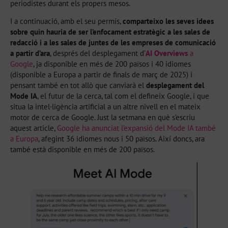
periodistes durant els propers mesos.
I a continuació, amb el seu permís,
comparteixo les seves idees
sobre quin hauria de ser l’enfocament estratègic a les sales de
redacció i a les sales de juntes de les empreses de comunicació
a partir d’ara
, després del desplegament d’
AI Overviews
a
Google
, ja disponible en més de 200 països i 40 idiomes
(disponible a Europa a partir de finals de març de 2025) i
pensant també en tot allò que canviarà el
desplegament del
Mode IA
, el futur de la cerca, tal com el defineix Google, i que
situa la intel·ligència artificial a un altre nivell en el mateix
motor de cerca de Google. Just la setmana en què s’escriu
aquest article,
Google ha anunciat l’expansió del Mode IA també
a Europa
, afegint 36 idiomes nous i 50 països. Així doncs, ara
també està disponible en més de 200 països.