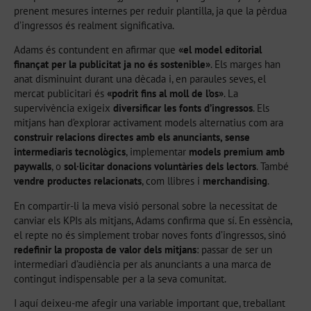
prenent mesures internes per reduir plantilla, ja que la pèrdua
d’ingressos és realment significativa.
Adams és contundent en afirmar que
«el model editorial
finançat per la publicitat ja no és sostenible»
. Els marges han
anat disminuint durant una dècada i, en paraules seves, el
mercat publicitari és
«podrit fins al moll de l’os»
. La
supervivència exigeix
diversificar les fonts d’ingressos
. Els
mitjans han d’explorar activament models alternatius com ara
construir relacions directes amb els anunciants, sense
intermediaris tecnològics
, implementar
models premium amb
paywalls
, o
sol·licitar donacions voluntàries dels lectors
. També
vendre productes relacionats
, com llibres i
merchandising
.
En compartir-li la meva visió personal sobre la necessitat de
canviar els KPIs als mitjans, Adams confirma que sí. En essència,
el repte no és simplement trobar noves fonts d’ingressos, sinó
redefinir la proposta de valor dels mitjans
: passar de ser un
intermediari d’audiència per als anunciants a una marca de
contingut indispensable per a la seva comunitat.
I aquí deixeu-me afegir una variable important que, treballant