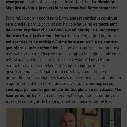
evergreen
—com articles explicatius o d’anàlisi—
ha disminuït
.
Significa això que ja no val la pena crear-los?
Rotundament no
.
Per a mi, i estem d’acord amb Barry,
aquest contingut continua
sent crucial
, però la seva missió ha canviat.
Ja no es tracta tant
de captar el primer clic de Google, sinó d’enriquir el recorregut
de l’usuari que ja és al teu lloc web
. L’estratègia intel·ligent és
enllaçar des d’una notícia d’última hora a un article de context
que ofereixi més profunditat
. D’aquesta manera, es proporciona
més valor al lector, s’incrementa el temps a la pàgina i s’obtenen
més visualitzacions a partir d’una sola visita. Adams cita un
exemple clar: una notícia d’última hora sobre protestes
governamentals al Nepal pot i ha d’enllaçar a un article en
profunditat que expliqui les causes del conflicte, captant així un
major interès del lector en una sola visita. «I
si només crees
contingut per aconseguir un clic de Google, això és estúpid. Mai
hauries de fer-ho
. És una manera molt segura de caure dins del
forat del contingut de baixa qualitat i no hauries de fer-ho».