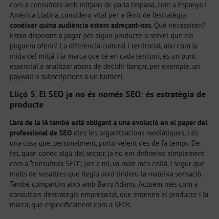
com a consultora amb mitjans de parla hispana, com a Espanya i
Amèrica Llatina, considero vital per a l’èxit de l’estratègia:
conèixer quina audiència estem adreçant-nos
. Què necessiten?
Estan disposats a pagar per algun producte o servei que els
puguem oferir? La diferència cultural i territorial, així com la
mida del mitjà i la marca que té en cada territori, és un punt
essencial a analitzar abans de decidir llançar, per exemple, un
paywall o subscripcions a un butlletí.
Lliçó 5. El SEO ja no és només SEO: és estratègia de
producte
L’era de la IA també està obligant a una evolució en el paper del
professional de SEO
dins les organitzacions mediàtiques, i és
una cosa que, personalment, porto veient des de fa temps. De
fet, quan conec algú del sector, ja no em defineixo simplement
com a “consultora SEO”; per a mi, va molt més enllà, i segur que
molts de vosaltres que llegiu això tindreu la mateixa sensació.
També compartim això amb Barry Adams. Actuem més com a
consultors d’estratègia empresarial, que entenen el producte i la
marca, que específicament com a SEOs.