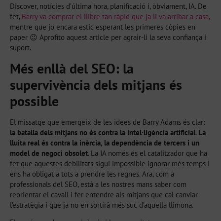
Discover, notícies d’última hora, planificació i, òbviament, IA. De
fet,
Barry va comprar el llibre tan ràpid que ja li va arribar a casa
,
mentre que jo encara estic esperant les primeres còpies en
paper 😉 Aprofito aquest article per agrair-li la seva confiança i
suport.
Més enllà del SEO: la
supervivència dels mitjans és
possible
El missatge que emergeix de les idees de Barry Adams és clar:
la batalla dels mitjans no és contra la intel·ligència artificial
.
La
lluita real és contra la inèrcia, la dependència de tercers i un
model de negoci obsolet
. La IA només és el catalitzador que ha
fet que aquestes debilitats sigui impossible ignorar més temps i
ens ha obligat a tots a prendre les regnes. Ara, com a
professionals del SEO, està a les nostres mans saber com
reorientar el cavall i fer entendre als mitjans que cal canviar
l’estratègia i que ja no en sortirà més suc d’aquella llimona.