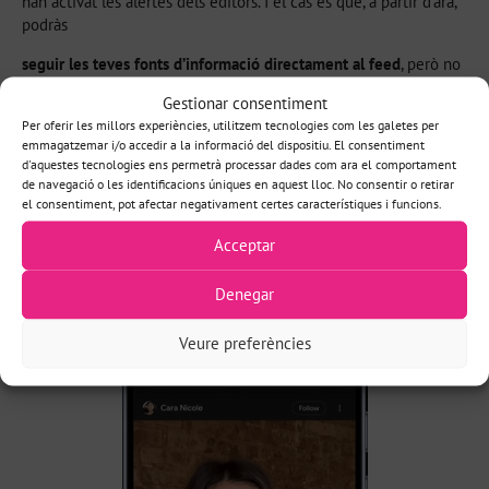
han activat les alertes dels editors. I el cas és que, a partir d’ara,
podràs
seguir les teves fonts d’informació directament al feed
, però no
només això, sinó que, a més,
els perfils dels creadors de
Gestionar consentiment
contingut, les seves publicacions a Instagram o YouTube,
Per oferir les millors experiències, utilitzem tecnologies com les galetes per
començaran a aparèixer
, reduint molt més la vitrina a la qual els
emmagatzemar i/o accedir a la informació del dispositiu. El consentiment
mitjans tenien accés per exposar i posicionar el seu contingut.
d'aquestes tecnologies ens permetrà processar dades com ara el comportament
de navegació o les identificacions úniques en aquest lloc. No consentir o retirar
Com diu Adams amb raó, «si has construït una estratègia al
el consentiment, pot afectar negativament certes característiques i funcions.
voltant del que essencialment és trànsit extra, has pres una
decisió equivocada en algun moment del camí».
Acceptar
Denegar
Veure preferències