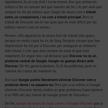
ràpidament, fa un cop d’ull i torna enrere. Així que anima els
editors a fer el contrari del que haurien de fer, i és per això que
sempre he dit als editors que l’hagin de veure com a
trànsit
extra, un complement, i no com a trànsit principal
. Però el
trànsit de Discover ara és tan gran que és molt difícil per als
editors veure’l com un extra.»
Pensen: «Oh, aquesta és la nostra font de trànsit més gran»,
perquè en molts casos ho és, de llarg. Després creuen que han
d’optimitzar-ho tot per a Discover, per assegurar-se d’obtenir
més trànsit. I crec que això sempre ha estat el que està
malament. En segon lloc, cal destacar que
Discover no és un
producte central de Google
.
Google no guanya diners amb
Discover
. De fet, genera pèrdues. Sí, hi ha publicitat, però no
cobreix els costos de mantenir-lo.
Així que
Google podria literalment eliminar Discover com a
producte demà i no passaria res
. Però per a un editor, si Google
eliminés Discover demà, tindria un gran problema. Especialment
si el 90% del seu trànsit de Google prové de Discover.»
De fet,
Google ha anunciat nous canvis a Google Discover
que ja