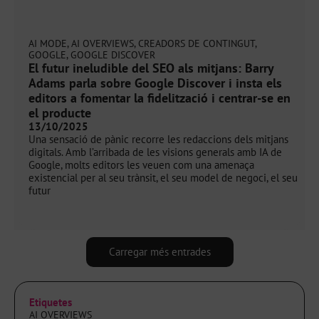
AI MODE
,
AI OVERVIEWS
,
CREADORS DE CONTINGUT
,
GOOGLE
,
GOOGLE DISCOVER
El futur ineludible del SEO als mitjans: Barry
Adams parla sobre Google Discover i insta els
editors a fomentar la fidelització i centrar-se en
el producte
13/10/2025
Una sensació de pànic recorre les redaccions dels mitjans
digitals. Amb l’arribada de les visions generals amb IA de
Google, molts editors les veuen com una amenaça
existencial per al seu trànsit, el seu model de negoci, el seu
futur
Carregar més entrades
Etiquetes
AI OVERVIEWS