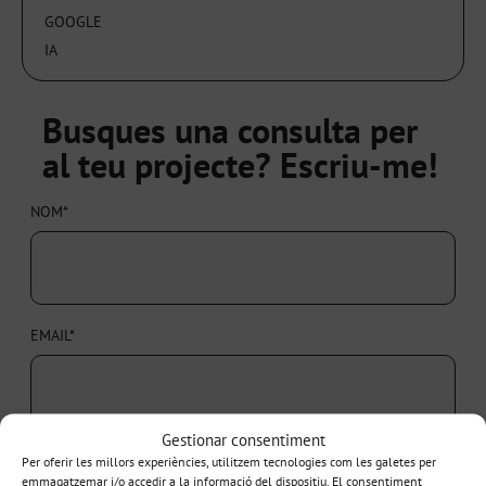
GOOGLE
IA
Busques una consulta per
al teu projecte? Escriu-me!
NOM*
EMAIL*
Gestionar consentiment
TELÈFON
Per oferir les millors experiències, utilitzem tecnologies com les galetes per
emmagatzemar i/o accedir a la informació del dispositiu. El consentiment