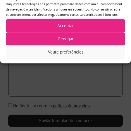
d'aquestes tecnologies ens permetrà processar dades com ara el comportament
de navegació o les identificacions úniques en aquest lloc. No consentir o retirar
el consentiment, pot afectar negativament certes característiques i funcions.
ASSUMPTE*
Acceptar
Denegar
MISSATGE*
Veure preferències
He llegit i accepto la
política de privadesa
Enviar formulari de contacte