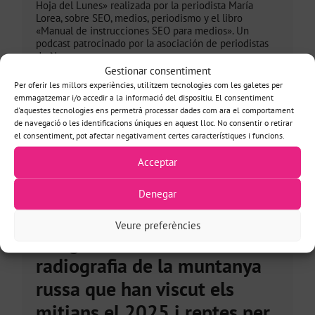
Hoja del Lunes» realizada por la periodista María
Lorea, sobre SEO, medios, periodismo y el libro
«Manual de instrucciones SEO para medios». Un
podcast patrocinado por la asociación de periodistas
de Navarra.
Gestionar consentiment
Veure més
Per oferir les millors experiències, utilitzem tecnologies com les galetes per
emmagatzemar i/o accedir a la informació del dispositiu. El consentiment
d'aquestes tecnologies ens permetrà processar dades com ara el comportament
de navegació o les identificacions úniques en aquest lloc. No consentir o retirar
el consentiment, pot afectar negativament certes característiques i funcions.
ARTICLE
Acceptar
Article a Cuadernos de
Periodistas: "De les AI
Denegar
Overviews a la caiguda de
Veure preferències
Google Discover: una
radiografia de la muntanya
russa que han viscut els
mitjans el 2025 i reptes per