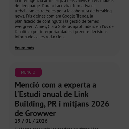
la intel·ligència artificial (IA) i els canvis en els models
de llenguatge. Durant l’activitat formativa es
treballaran estratègies per a la cobertura de breaking
news, l’ús d’eines com ara Google Trends, la
planificació de continguts i la gestió de temes
evergreen. A més, Clara Soteras aprofundeix en l’ús de
l’analítica per interpretar dades i prendre decisions
informades a les redaccions.
Veure més
MENCIÓ
Menció com a experta a
l'Estudi anual de Link
Building, PR i mitjans 2026
de Growwer
19 / 01 / 2026