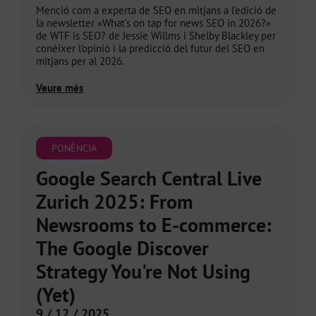
Menció com a experta de SEO en mitjans a l’edició de
la newsletter «What’s on tap for news SEO in 2026?»
de WTF is SEO? de Jessie Willms i Shelby Blackley per
conèixer l’opinió i la predicció del futur del SEO en
mitjans per al 2026.
Veure més
PONÈNCIA
Google Search Central Live
Zurich 2025: From
Newsrooms to E-commerce:
The Google Discover
Strategy You're Not Using
(Yet)
9 / 12 / 2025