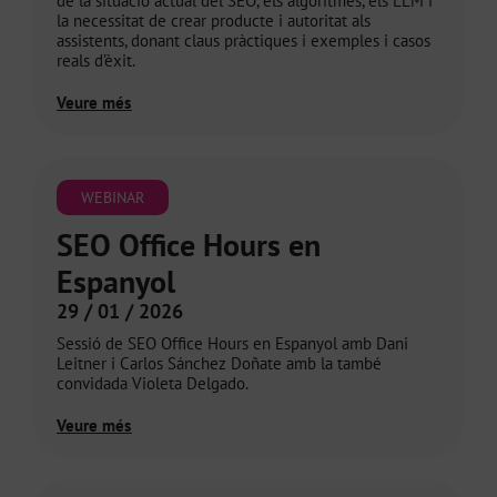
de la situació actual del SEO, els algoritmes, els LLM i
la necessitat de crear producte i autoritat als
assistents, donant claus pràctiques i exemples i casos
reals d’èxit.
Veure més
WEBINAR
SEO Office Hours en
Espanyol
29 / 01 / 2026
Sessió de SEO Office Hours en Espanyol amb Dani
Leitner i Carlos Sánchez Doñate amb la també
convidada Violeta Delgado.
Veure més