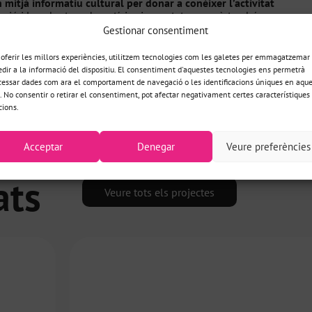
 mitjà informatiu cultural per donar a conèixer l’activitat
ació i la cobertura de notícies i reportatges però també
es activitats de l’usuari segons els seus interessos. Això va
Gestionar consentiment
 personalitzada basada en la fitxa de registre de l’usuari,
tats i equipaments. Per al projecte
era molt important la
 oferir les millors experiències, utilitzem tecnologies com les galetes per emmagatzemar 
s’ha disposat un gran mapa que permet veure quantes
edir a la informació del dispositiu. El consentiment d'aquestes tecnologies ens permetrà
at un
chatbot anomenat Gràcia
, el personatge que guia
cessar dades com ara el comportament de navegació o les identificacions úniques en aque
er demanar-li recomanacions, un assistent virtual pensat per
c. No consentir o retirar el consentiment, pot afectar negativament certes característiques 
ha desenvolupat a nivell tècnic amb BAB i SorensenAI.
cions.
Acceptar
Denegar
Veure preferències
ats
Veure tots els projectes