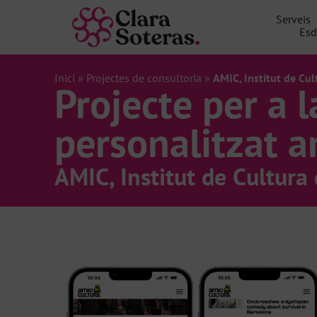
Serveis
Esd
Inici
»
Projectes de consultoria
»
AMIC, Institut de Cu
Projecte per a 
personalitzat 
AMIC, Institut de Cultura