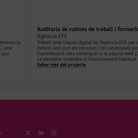
Auditoria de rutines de treball i formaci
Agència EFE
lementa la
Treball amb l'equip digital de l'Agència EFE per 
C, una
treball, així com els recursos i les necessitats pe
, que
l'optimització dels continguts a la pàgina web. L'
va permetre entendre el funcionament habitual p
Saber més del projecte
al