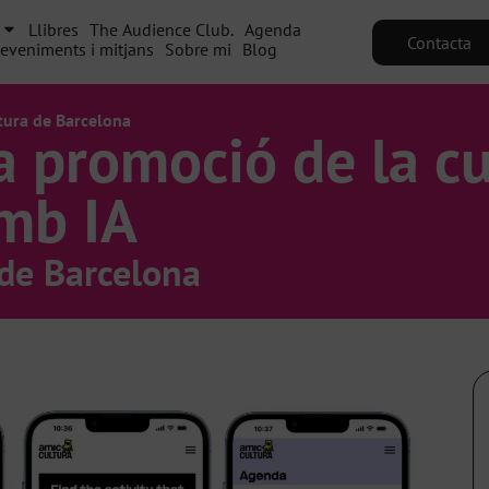
Llibres
The Audience Club.
Agenda
Contacta
eveniments i mitjans
Sobre mi
Blog
ltura de Barcelona
la promoció de la c
amb IA
 de Barcelona