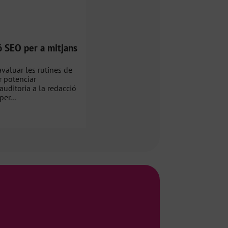
ó SEO per a mitjans
avaluar les rutines de
r potenciar
auditoria a la redacció
er...