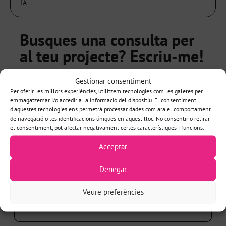
IA
Busques una consulta per
al teu projecte? Escriu-me!
NOM*
Gestionar consentiment
Per oferir les millors experiències, utilitzem tecnologies com les galetes per
emmagatzemar i/o accedir a la informació del dispositiu. El consentiment
d'aquestes tecnologies ens permetrà processar dades com ara el comportament
de navegació o les identificacions úniques en aquest lloc. No consentir o retirar
el consentiment, pot afectar negativament certes característiques i funcions.
EMAIL*
Acceptar
Denegar
Veure preferències
TELÈFON