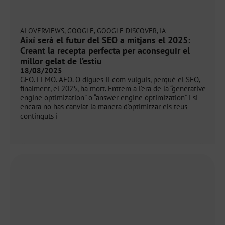
AI OVERVIEWS
,
GOOGLE
,
GOOGLE DISCOVER
,
IA
Així serà el futur del SEO a mitjans el 2025:
Creant la recepta perfecta per aconseguir el
millor gelat de l’estiu
18/08/2025
GEO. LLMO. AEO. O digues-li com vulguis, perquè el SEO,
finalment, el 2025, ha mort. Entrem a l’era de la “generative
engine optimization” o “answer engine optimization” i si
encara no has canviat la manera d’optimitzar els teus
continguts i