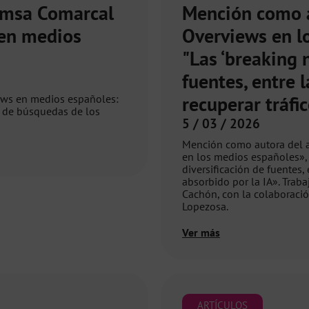
emsa Comarcal
Mención como a
 en medios
Overviews en l
"Las ‘breaking n
fuentes, entre l
recuperar tráfi
iews en medios españoles:
 de búsquedas de los
5 / 03 / 2026
Mención como autora del a
en los medios españoles», c
diversificación de fuentes, 
absorbido por la IA». Traba
Cachón, con la colaboració
Lopezosa.
Ver más
ARTÍCULOS