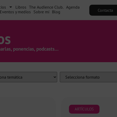
cios
Libros
The Audience Club.
Agenda
Contacta
Eventos y medios
Sobre mí
Blog
os
harlas, ponencias, podcasts…
ARTÍCULOS