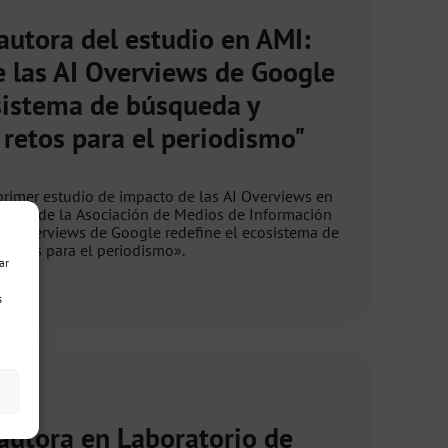
utora del estudio en AMI:
e las AI Overviews de Google
osistema de búsqueda y
retos para el periodismo"
rimer estudio de impacto de las AI Overviews en
ículo de la Asociación de Medios de Información
s AI Overviews de Google redefine el ecosistema de
 retos para el periodismo».
ar
s
utora en Laboratorio de