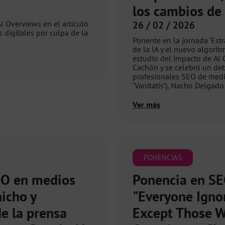
los cambios de
 Overviews en el artículo
26 / 02 / 2026
 digitales por culpa de la
Ponente en la jornada ‘Estra
de la IA y el nuevo algorit
estudio del impacto de AI 
Cachón y se celebró un de
profesionales SEO de medio
‘Vanitatis’), Nacho Delgado 
Ver más
PONENCIAS
EO en medios
Ponencia en SE
nicho y
"Everyone Igno
de la prensa
Except Those W