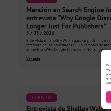
Mención en Search Engine Jo
entrevista "Why Google Disc
Longer Just For Publishers"
5 / 03 / 2026
Entrevista de Shelley Walsh para su podcast y me
referente en las novedades SEO y cambios de algo
entrevista «Why Google Discover Is No Longer Just
Ver más
Par
y/o
per
en 
car
ENTREVISTA
Entrevista de Shelley Walsh 