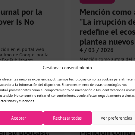
urnal por la
Mención como a
over Is No
"La irrupción d
redefine el ec
plantea nuevos 
nción en el portal web
4 / 03 / 2026
ritmo de Google, por la
Mención como autora del p
 For Publishers»
medios españoles en el art
Gestionar consentimiento
(AMI): «La irrupción de la
búsqueda y plantea nuevos
a ofrecer las mejores experiencias, utilizamos tecnologías como las cookies para almacen
 acceder a la información del dispositivo. El consentimiento de estas tecnologías nos
Ver más
mitirá procesar datos como el comportamiento de navegación o las identificaciones única
este sitio. No consentir o retirar el consentimiento, puede afectar negativamente a ciertas
acterísticas y funciones.
Aceptar
Rechazar todas
Ver preferencias
MENCIÓN
en su podcast:
Mención como a