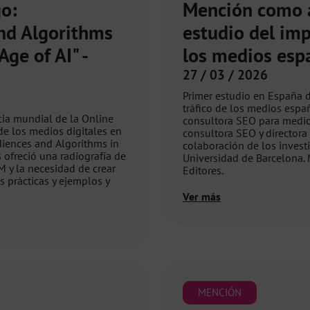
o:
Mención como a
nd Algorithms
estudio del imp
ge of AI" -
los medios esp
27 / 03 / 2026
Primer estudio en España d
tráfico de los medios españ
cia mundial de la Online
consultora SEO para medios
de los medios digitales en
consultora SEO y directora
diences and Algorithms in
colaboración de los invest
 ofreció una radiografía de
Universidad de Barcelona.
M y la necesidad de crear
Editores.
s prácticas y ejemplos y
Ver más
MENCIÓN