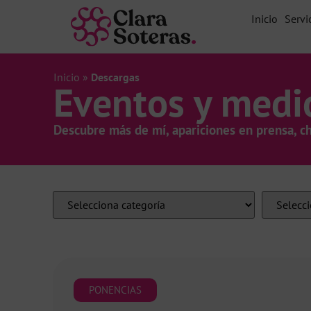
Inicio
Servi
Inicio
»
Descargas
Eventos y medi
Descubre más de mí, apariciones en prensa, c
PONENCIAS