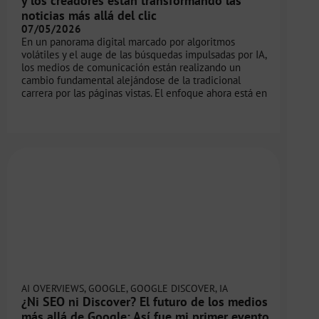
y los creadores están transformando las
noticias más allá del clic
07/05/2026
En un panorama digital marcado por algoritmos
volátiles y el auge de las búsquedas impulsadas por IA,
los medios de comunicación están realizando un
cambio fundamental alejándose de la tradicional
carrera por las páginas vistas. El enfoque ahora está en
AI OVERVIEWS
,
GOOGLE
,
GOOGLE DISCOVER
,
IA
¿Ni SEO ni Discover? El futuro de los medios
más allá de Google: Así fue mi primer evento