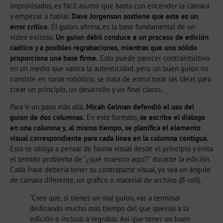
improvisados, es fácil asumir que basta con encender la cámara
y empezar a hablar.
Dave Jorgenson sostiene que este es un
error crítico.
El guion, afirma, es la base fundamental de un
vídeo exitoso.
Un guion débil conduce a un proceso de edición
caótico y a posibles regrabaciones, mientras que uno sólido
proporciona una base firme.
Esto puede parecer contraintuitivo
en un medio que valora la autenticidad, pero un buen guion no
consiste en sonar robótico; se trata de estructurar las ideas para
crear un principio, un desarrollo y un final claros.
Para ir un paso más allá,
Micah Gelman defendió el uso del
guion de dos columnas.
En este formato,
se escribe el diálogo
en una columna y, al mismo tiempo, se planifica el elemento
visual correspondiente para cada línea en la columna contigua.
Esto te obliga a pensar de forma visual desde el principio y evita
el temido problema de “¿qué muestro aquí?” durante la edición.
Cada frase debería tener su contraparte visual, ya sea un ángulo
de cámara diferente, un gráfico o material de archivo (B-roll).
“Creo que, si tienes un mal guion, vas a terminar
dedicando mucho más tiempo del que querías a la
edición o incluso a regrabar. Así que tener un buen