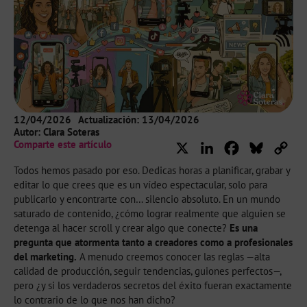
12/04/2026
Actualización: 13/04/2026
Autor:
Clara Soteras
Comparte este artículo
X
LinkedIn
Facebook
Bluesky
Cop
Lin
Todos hemos pasado por eso. Dedicas horas a planificar, grabar y
editar lo que crees que es un vídeo espectacular, solo para
publicarlo y encontrarte con… silencio absoluto. En un mundo
saturado de contenido, ¿cómo lograr realmente que alguien se
detenga al hacer scroll y crear algo que conecte?
Es una
pregunta que atormenta tanto a creadores como a profesionales
del marketing.
A menudo creemos conocer las reglas —alta
calidad de producción, seguir tendencias, guiones perfectos—,
pero ¿y si los verdaderos secretos del éxito fueran exactamente
lo contrario de lo que nos han dicho?