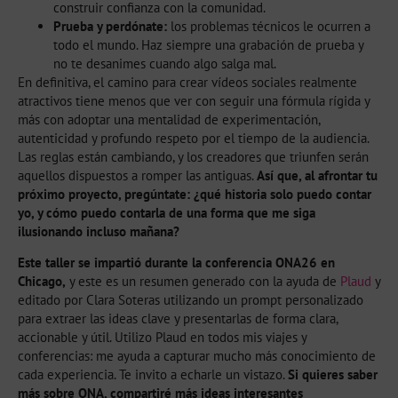
construir confianza con la comunidad.
Prueba y perdónate:
los problemas técnicos le ocurren a
todo el mundo. Haz siempre una grabación de prueba y
no te desanimes cuando algo salga mal.
En definitiva, el camino para crear vídeos sociales realmente
atractivos tiene menos que ver con seguir una fórmula rígida y
más con adoptar una mentalidad de experimentación,
autenticidad y profundo respeto por el tiempo de la audiencia.
Las reglas están cambiando, y los creadores que triunfen serán
aquellos dispuestos a romper las antiguas.
Así que, al afrontar tu
próximo proyecto, pregúntate: ¿qué historia solo puedo contar
yo, y cómo puedo contarla de una forma que me siga
ilusionando incluso mañana?
Este taller se impartió durante la conferencia ONA26 en
Chicago,
y este es un resumen generado con la ayuda de
Plaud
y
editado por Clara Soteras utilizando un prompt personalizado
para extraer las ideas clave y presentarlas de forma clara,
accionable y útil. Utilizo Plaud en todos mis viajes y
conferencias: me ayuda a capturar mucho más conocimiento de
cada experiencia. Te invito a echarle un vistazo.
Si quieres saber
más sobre ONA, compartiré más ideas interesantes