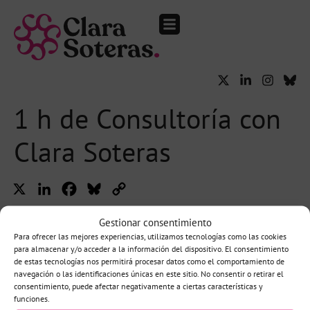
The Audience Club.
Eventos y medios
1 h de Consultoría con
Clara Soteras
X
LinkedIn
Facebook
Bluesky
Copy
Link
Gestionar consentimiento
Para ofrecer las mejores experiencias, utilizamos tecnologías como las cookies
para almacenar y/o acceder a la información del dispositivo. El consentimiento
de estas tecnologías nos permitirá procesar datos como el comportamiento de
navegación o las identificaciones únicas en este sitio. No consentir o retirar el
consentimiento, puede afectar negativamente a ciertas características y
funciones.